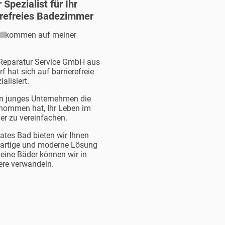
r Spezialist für Ihr
erefreies Badezimmer
willkommen auf meiner
 Reparatur Service GmbH aus
 hat sich auf barrierefreie
ialisiert.
in junges Unternehmen die
enommen hat, Ihr Leben im
r zu vereinfachen.
ivates Bad bieten wir Ihnen
igartige und moderne Lösung
leine Bäder können wir in
ere verwandeln.