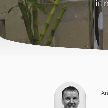
in 
An