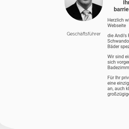
Ih
barri
Herzlich 
Webseite
Geschäftsführer
die Andi's
Schwandorf
Bäder spez
Wir sind e
sich vorg
Badezimme
Für Ihr pr
eine einz
an, auch k
großzügig